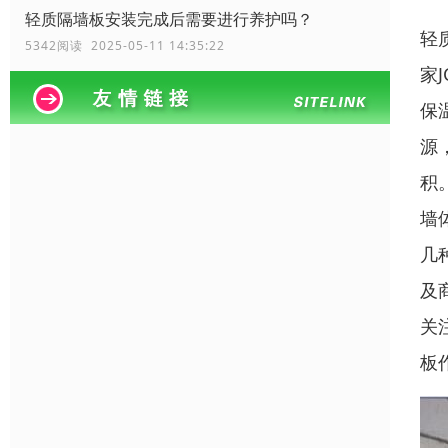
轻质隔墙板安装完成后需要进行养护吗？
轻
5342阅读 2025-05-11 14:35:22
家
保
源
积
墙
几
及
关
板