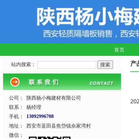
首页
产
站内搜索：
公司：
陕西杨小梅建材有限公司
20
联系：
杨经理
手机：
13092996708
地址：
西安市蓝田县焦岱镇佘家湾村
微信：