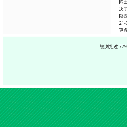
陶
决
陕
21-
更
被浏览过 77