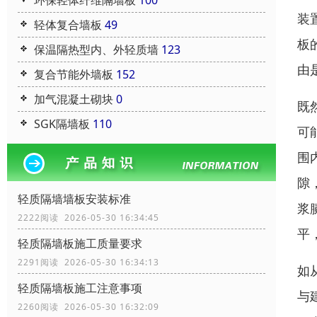
环保轻体纤维隔墙板
100
装
轻体复合墙板
49
板
保温隔热型内、外轻质墙
123
由
复合节能外墙板
152
加气混凝土砌块
0
既
SGK隔墙板
110
可
围
隙
轻质隔墙墙板安装标准
浆
2222阅读 2026-05-30 16:34:45
平
轻质隔墙板施工质量要求
2291阅读 2026-05-30 16:34:13
如
轻质隔墙板施工注意事项
与
2260阅读 2026-05-30 16:32:09