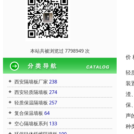
本站共被浏览过 7798949 次
价
轻
西安隔墙板厂家
238
装
西安轻质隔墙板
274
渣
轻质保温隔墙板
257
保
复合保温墙板
64
声
空心隔墙板系列
133
种