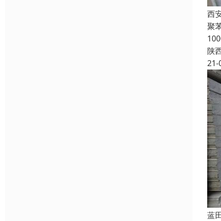
西
聚苯
1
陕
21-
蓝