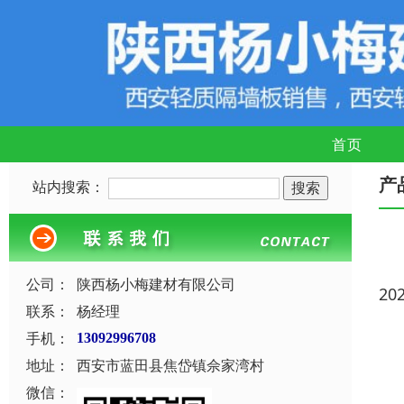
首页
产
站内搜索：
公司：
陕西杨小梅建材有限公司
20
联系：
杨经理
手机：
13092996708
地址：
西安市蓝田县焦岱镇佘家湾村
微信：