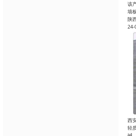
该
墙
陕
24-
西
轻
碱