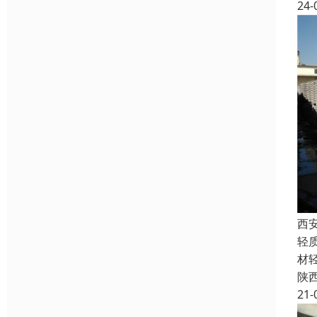
24-
西
轻
材
陕
21-