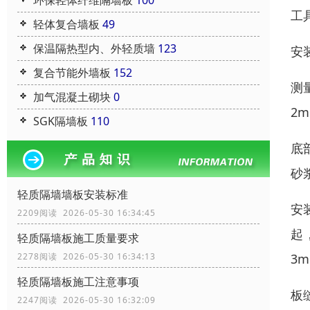
环保轻体纤维隔墙板
100
工
轻体复合墙板
49
保温隔热型内、外轻质墙
123
安
复合节能外墙板
152
测
加气混凝土砌块
0
2
SGK隔墙板
110
底
砂
轻质隔墙墙板安装标准
安
2209阅读 2026-05-30 16:34:45
起
轻质隔墙板施工质量要求
3
2278阅读 2026-05-30 16:34:13
轻质隔墙板施工注意事项
板
2247阅读 2026-05-30 16:32:09