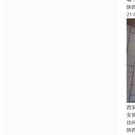
陕
21-
西
安
挂
陕