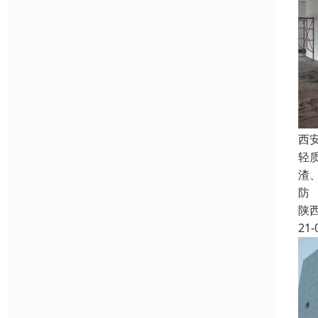
西
轻
渣
防
陕
21-