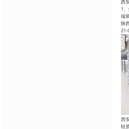
西
1
端
陕
21-
西
轻