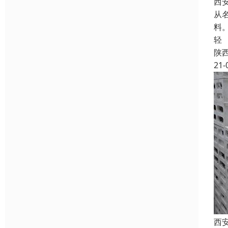
西
从
料
轻
陕
21-
西