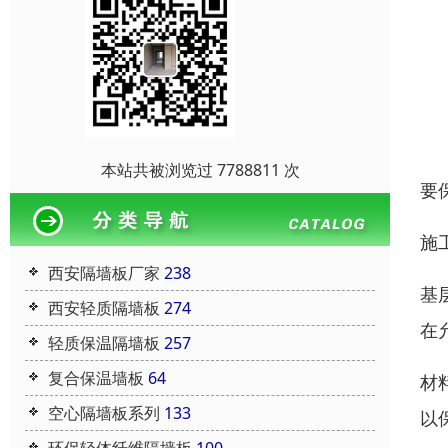
本站共被浏览过 7788811 次
要
施
西安隔墙板厂家
238
基
西安轻质隔墙板
274
在
轻质保温隔墙板
257
复合保温墙板
64
材
空心隔墙板系列
133
以