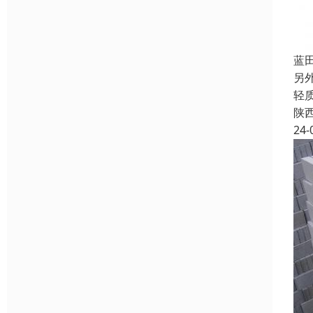
蓝
另
轻
陕
24-