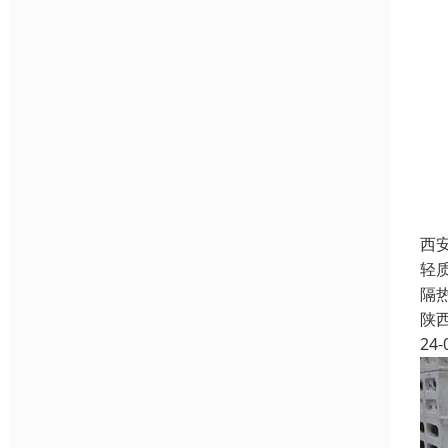
西
轻
隔
陕
24-