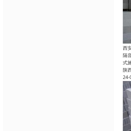
西
隔
式
陕
24-