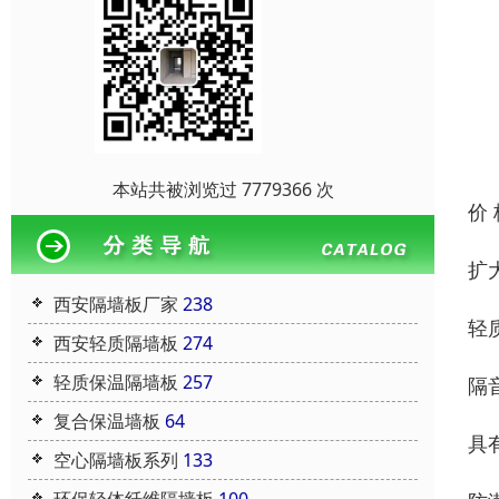
本站共被浏览过 7779366 次
价
扩
西安隔墙板厂家
238
轻
西安轻质隔墙板
274
轻质保温隔墙板
257
隔
复合保温墙板
64
具
空心隔墙板系列
133