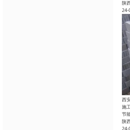
陕
24-
西
施
节
陕
24-