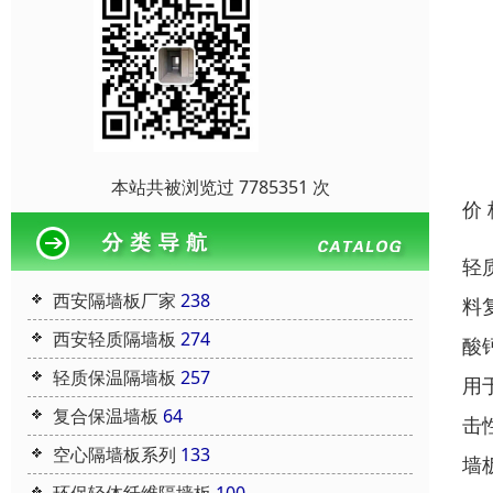
本站共被浏览过 7785351 次
价
轻
西安隔墙板厂家
238
料
西安轻质隔墙板
274
酸
轻质保温隔墙板
257
用
复合保温墙板
64
击
空心隔墙板系列
133
墙