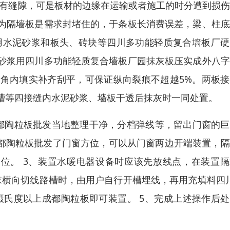
会有缝隙，可是板材的边缘在运输或者施工的时分遭到损
为隔墙板是需求封堵住的，于条板长消费误差，梁、柱底
可用水泥砂浆和板头、砖块等四川多功能轻质复合墙板厂
角砂浆用四川多功能轻质复合墙板厂园抹灰板压实成外八
角内填实补齐刮平，可保证纵向裂痕不超越5%。两板接
槽等四接缝内水泥砂浆、墙板干透后抹灰时一同处置。
都陶粒板批发当地整理干净，分档弹线等，留出门窗的巨
成都陶粒板批发了门窗方位，可以从门窗两边开端装置，
部位。 3、装置水暖电器设备时应该先放线点，在装置
求横向切线路槽时，由用户自行开槽埋线，再用充填料四川
0摄氏度以上成都陶粒板即可装置。 5、完成上述操作后