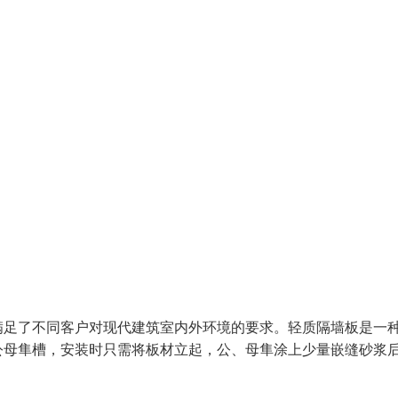
满足了不同客户对现代建筑室内外环境的要求。轻质隔墙板是一
公母隼槽，安装时只需将板材立起，公、母隼涂上少量嵌缝砂浆