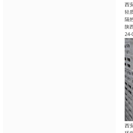
西
轻
隔
陕
24-
西