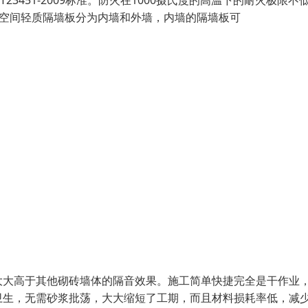
451-2009标准。防火在1000摄氏度的高温下的耐火极限不低
屋空间轻质隔墙板分为内墙和外墙，内墙的隔墙板可
大大高于其他砌砖墙体的隔音效果。施工简单快捷完全是干作业
卫生，无需砂浆批荡，大大缩短了工期，而且材料损耗率低，减