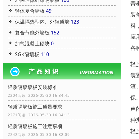
环保轻体纤维隔墙板
100
膏
轻体复合墙板
49
装
保温隔热型内、外轻质墙
123
料
复合节能外墙板
152
应
加气混凝土砌块
0
各
SGK隔墙板
110
轻
装
渣
轻质隔墙墙板安装标准
2204阅读 2026-05-30 16:34:45
保
轻质隔墙板施工质量要求
声
2271阅读 2026-05-30 16:34:13
种
轻质隔墙板施工注意事项
轻
2242阅读 2026-05-30 16:32:09