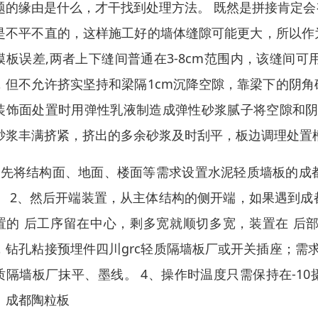
题的缘由是什么，才干找到处理方法。 既然是拼接肯定
是不平不直的，这样施工好的墙体缝隙可能更大，所以作
模板误差,两者上下缝间普通在3-8cm范围内，该缝间
，但不允许挤实坚持和梁隔1cm沉降空隙，靠梁下的阴
装饰面处置时用弹性乳液制造成弹性砂浆腻子将空隙和阴
砂浆丰满挤紧，挤出的多余砂浆及时刮平，板边调理处置
、先将结构面、地面、楼面等需求设置水泥轻质墙板的成
。 2、然后开端装置，从主体结构的侧开端，如果遇到
置的 后工序留在中心，剩多宽就顺切多宽，装置在 后
，钻孔粘接预埋件四川grc轻质隔墙板厂或开关插座；需
质隔墙板厂抹平、墨线。 4、操作时温度只需保持在-1
。成都陶粒板