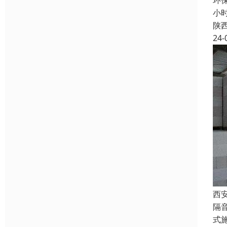
环保
小
陕
24-
西
隔
式