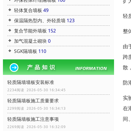
环保轻体纤维隔墙板
100
扩
轻体复合墙板
49
轻
保温隔热型内、外轻质墙
123
整
复合节能外墙板
152
加气混凝土砌块
0
由
SGK隔墙板
110
跨
散
防
轻质隔墙墙板安装标准
2234阅读 2026-05-30 16:34:45
实
轻质隔墙板施工质量要求
在
2299阅读 2026-05-30 16:34:13
间
轻质隔墙板施工注意事项
2269阅读 2026-05-30 16:32:09