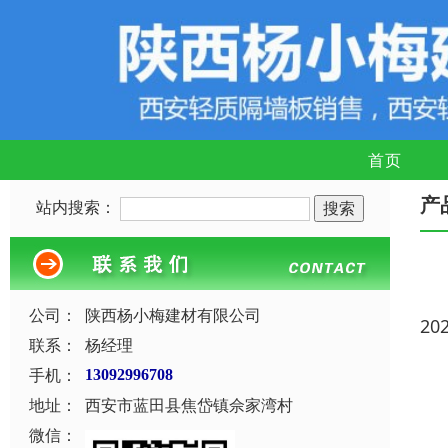
首页
产
站内搜索：
公司：
陕西杨小梅建材有限公司
20
联系：
杨经理
手机：
13092996708
地址：
西安市蓝田县焦岱镇佘家湾村
微信：