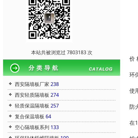
本站共被浏览过 7803183 次
价
环
西安隔墙板厂家
238
使
西安轻质隔墙板
274
轻质保温隔墙板
257
防
复合保温墙板
64
在
空心隔墙板系列
133