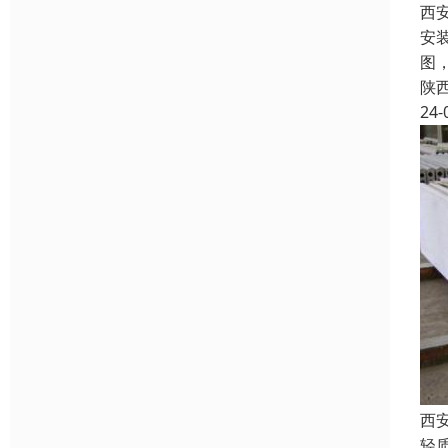
西
安
图
陕
24-
西
轻