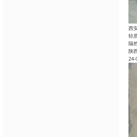
西
轻
隔
陕
24-