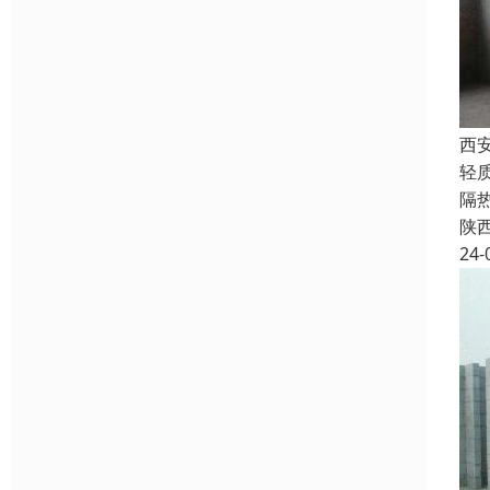
西
轻
隔
陕
24-