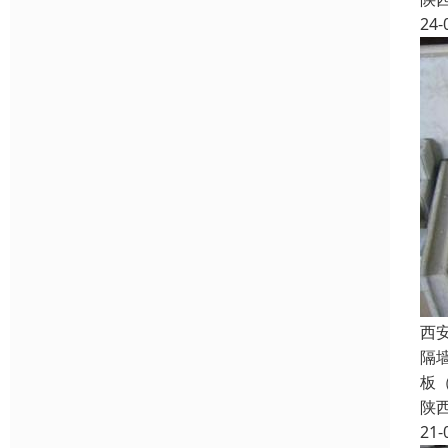
24-
西
隔
板
陕
21-