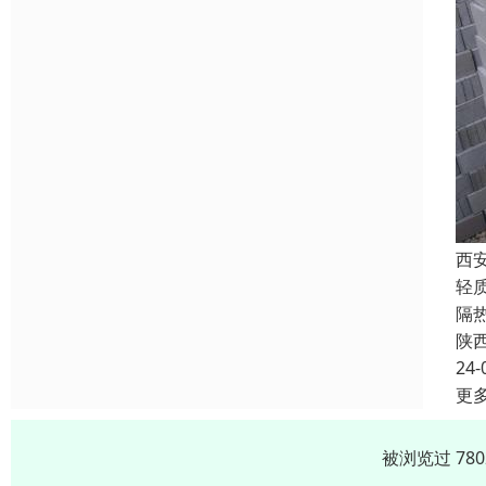
西
轻
隔
陕
24-
更
被浏览过 78