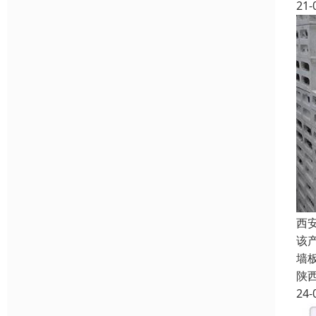
21-
西
该
墙
陕
24-