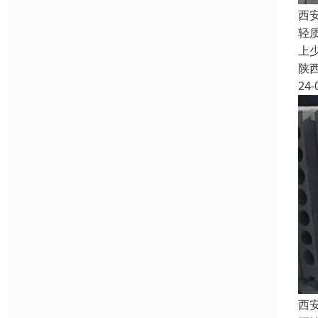
西
轻
上
陕
24-
西