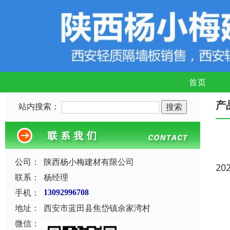
首页
产
站内搜索：
公司：
陕西杨小梅建材有限公司
20
联系：
杨经理
手机：
13092996708
地址：
西安市蓝田县焦岱镇佘家湾村
微信：