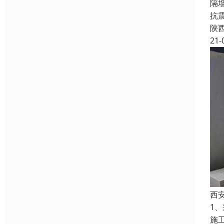
隔墙
抗
陕
21-
西
1
施