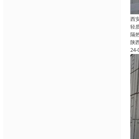
西
轻
隔
陕
24-