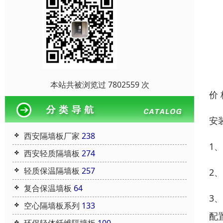
本站共被浏览过 7802559 次
价
安
西安隔墙板厂家
238
1
西安轻质隔墙板
274
轻质保温隔墙板
257
2
复合保温墙板
64
3
空心隔墙板系列
133
配