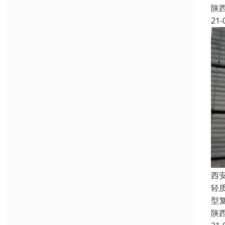
陕
21-
西
轻
型
陕