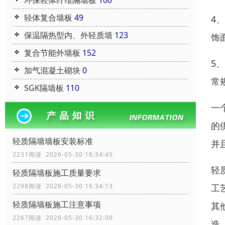
环保轻体纤维隔墙板
100
轻体复合墙板
49
4
保温隔热型内、外轻质墙
123
饰
复合节能外墙板
152
5
加气混凝土砌块
0
常
SGK隔墙板
110
一
的
轻质隔墙墙板安装标准
并
2231阅读 2026-05-30 16:34:45
轻
轻质隔墙板施工质量要求
工
2298阅读 2026-05-30 16:34:13
轻质隔墙板施工注意事项
其
2267阅读 2026-05-30 16:32:09
造