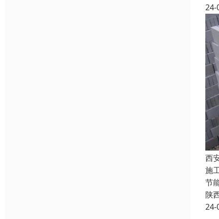
24-
西
施
节
陕
24-