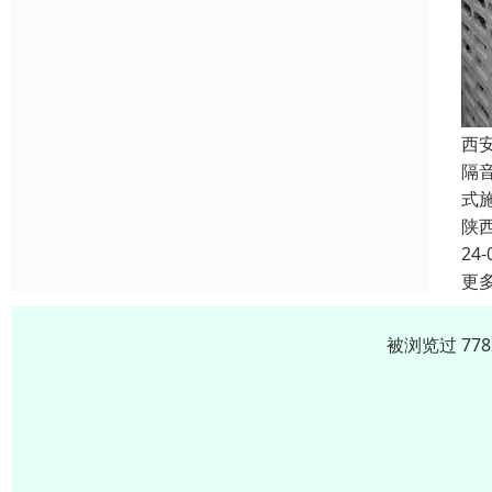
西
隔
式
陕
24-
更
被浏览过 77