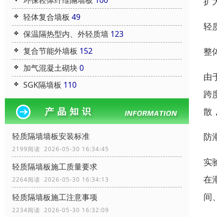
环保轻体纤维隔墙板
100
扩
轻体复合墙板
49
轻
保温隔热型内、外轻质墙
123
整
复合节能外墙板
152
加气混凝土砌块
0
由
SGK隔墙板
110
跨
散
防
轻质隔墙墙板安装标准
2199阅读 2026-05-30 16:34:45
实
轻质隔墙板施工质量要求
在
2264阅读 2026-05-30 16:34:13
间
轻质隔墙板施工注意事项
2234阅读 2026-05-30 16:32:09