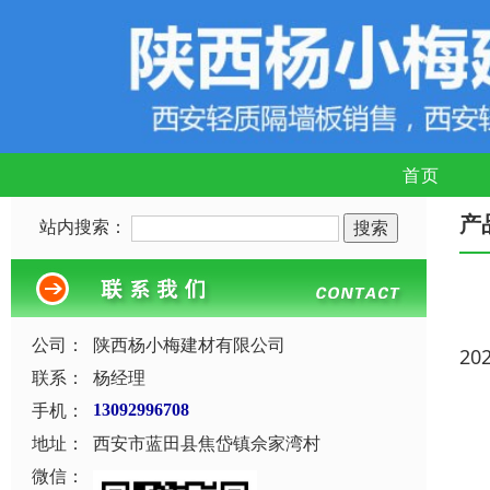
首页
产
站内搜索：
公司：
陕西杨小梅建材有限公司
20
联系：
杨经理
手机：
13092996708
地址：
西安市蓝田县焦岱镇佘家湾村
微信：