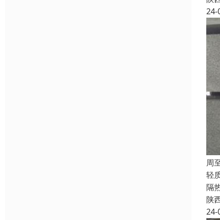
24-
周
轻
隔
陕
24-