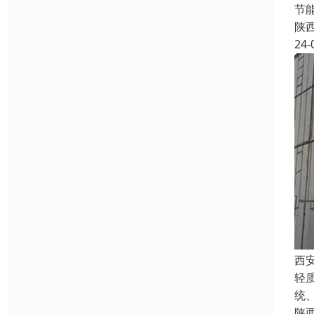
节
陕
24-
西
轻
统
陕