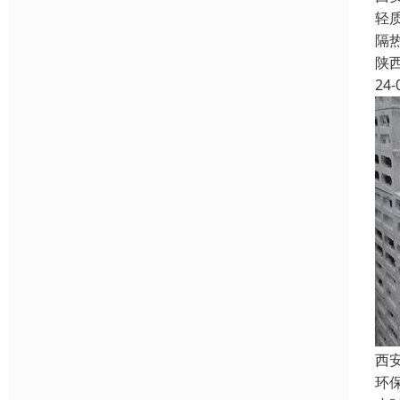
轻
隔
陕
24-
西
环保