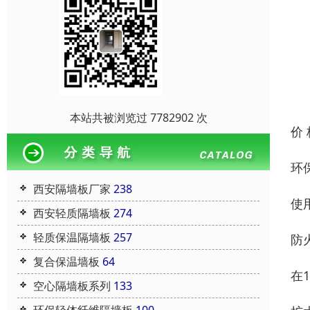
本站共被浏览过 7782902 次
价
环
西安隔墙板厂家
238
使
西安轻质隔墙板
274
轻质保温隔墙板
257
防
复合保温墙板
64
在
空心隔墙板系列
133