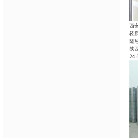
西
轻
隔
陕
24-