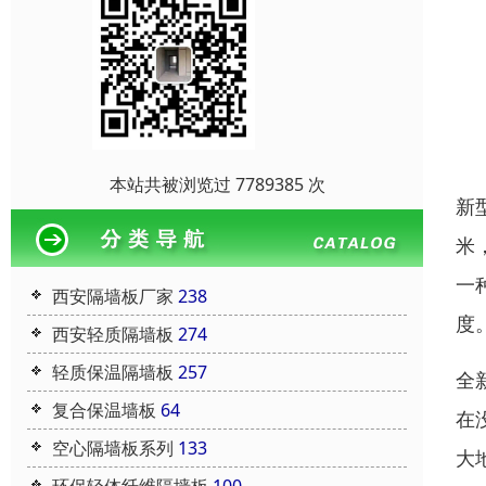
本站共被浏览过 7789385 次
新
米
一
西安隔墙板厂家
238
度
西安轻质隔墙板
274
轻质保温隔墙板
257
全
复合保温墙板
64
在
空心隔墙板系列
133
大