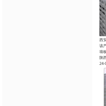
西
该
墙
陕
24-