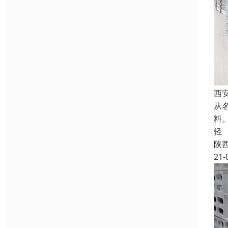
西
从
料
轻
陕
21-