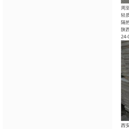
周
轻
隔
陕
24-
西