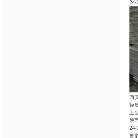
24-
西
轻
上
陕
24-
更