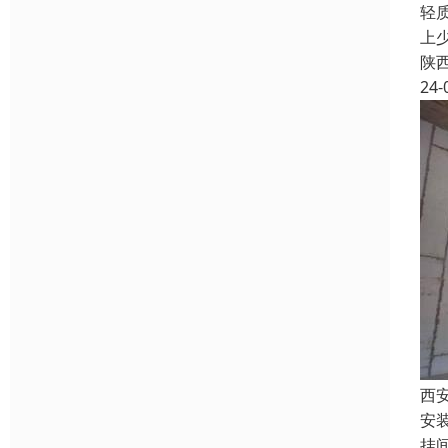
轻
上
陕
24-
西
安
挂