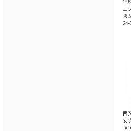
轻
上
陕
24-
西
安
挂