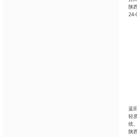
陕
24-
蓝
轻
统
陕