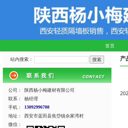
首页
产
站内搜索：
公司：
陕西杨小梅建材有限公司
20
联系：
杨经理
手机：
13092996708
地址：
西安市蓝田县焦岱镇佘家湾村
微信：