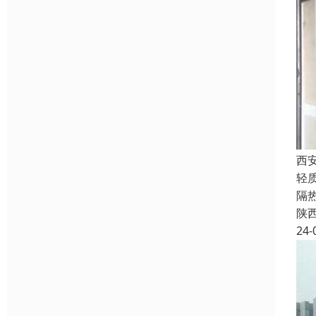
西
轻
隔
陕
24-