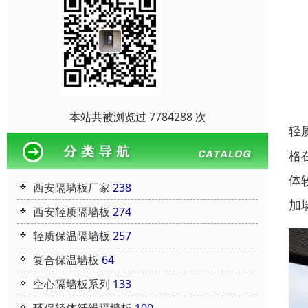
本站共被浏览过 7784288 次
轻
格
体
西安隔墙板厂家
238
加
西安轻质隔墙板
274
轻质保温隔墙板
257
复合保温墙板
64
空心隔墙板系列
133