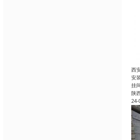
西
安
挂
陕
24-