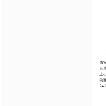
西
轻
上
陕
24-