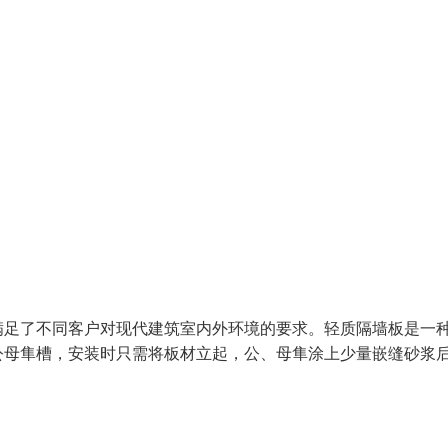
满足了不同客户对现代建筑室内外环境的要求。轻质隔墙板是一
公母隼槽，安装时只需将板材立起，公、母隼涂上少量嵌缝砂浆