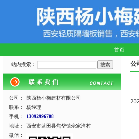
首页
公
站内搜索：
公司：
陕西杨小梅建材有限公司
20
联系：
杨经理
手机：
13092996708
地址：
西安市蓝田县焦岱镇佘家湾村
微信：