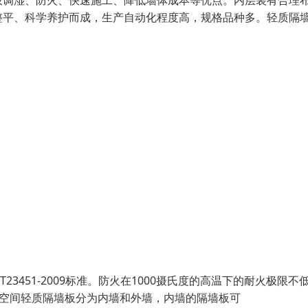
吸调湿、防火、快速施工、降低墙体成本等优点。内层装有合理
整平、科学养护而成，生产自动化程度高，规格品种多。轻质隔
451-2009标准。防火在1000摄氏度的高温下的耐火极限不低
屋空间轻质隔墙板分为内墙和外墙，内墙的隔墙板可