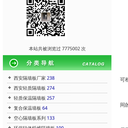
本站共被浏览过 7775002 次
应
商
西安隔墙板厂家
238
可
西安轻质隔墙板
274
工
轻质保温隔墙板
257
间
复合保温墙板
64
空心隔墙板系列
133
住