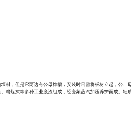
的墙材，但是它两边有公母榫槽，安装时只需将板材立起，公、
渣、粉煤灰等多种工业废渣组成，经变频蒸汽加压养护而成。轻